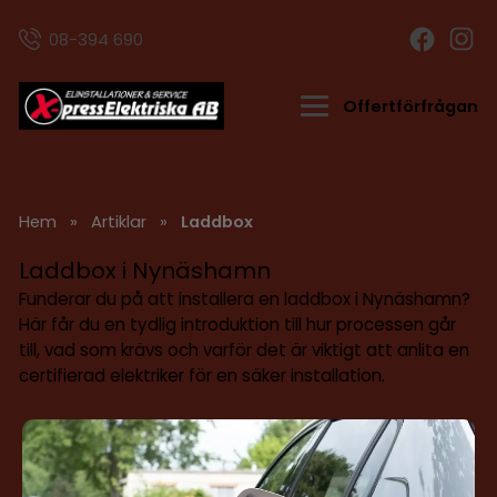
08-394 690
Offertförfrågan
Hem
»
Artiklar
»
Laddbox
Laddbox i Nynäshamn
Funderar du på att installera en laddbox i Nynäshamn?
Här får du en tydlig introduktion till hur processen går
till, vad som krävs och varför det är viktigt att anlita en
certifierad elektriker för en säker installation.