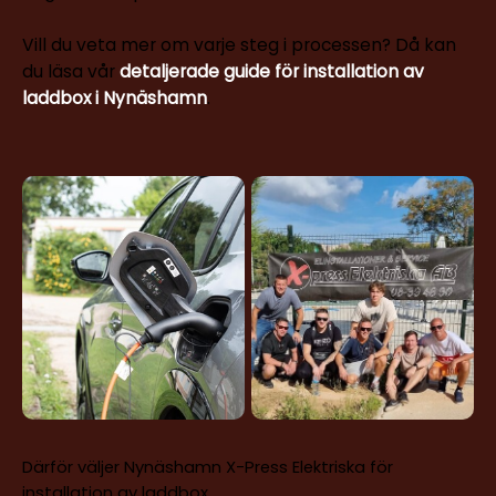
Vill du veta mer om varje steg i processen? Då kan
du läsa vår
detaljerade guide för installation av
laddbox i Nynäshamn
.
Därför väljer Nynäshamn X-Press Elektriska för
installation av laddbox