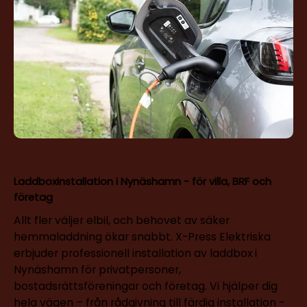
Laddboxinstallation i Nynäshamn - för villa, BRF och
företag
Allt fler väljer elbil, och behovet av säker
hemmaladdning ökar snabbt. X-Press Elektriska
erbjuder professionell installation av laddbox i
Nynäshamn för privatpersoner,
bostadsrättsföreningar och företag. Vi hjälper dig
hela vägen – från rådgivning till färdig installation -