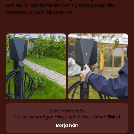
och ser till att du får en lösning som passar din
fastighet, bil och elkapacitet.
Boka hembesök
Det tar bara någon minut och är helt förbehållslöst
Börja här!